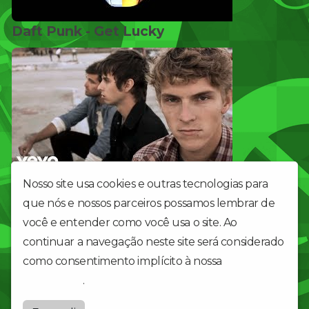
Daft Punk - Get Lucky
Foster The People - Pumped up Kicks
Nosso site usa cookies e outras tecnologias para
que nós e nossos parceiros possamos lembrar de
1
2
você e entender como você usa o site. Ao
continuar a navegação neste site será considerado
como consentimento implícito à nossa
política de
rede de lojas de departamentos
privacidade
.
Radiobrasillojas